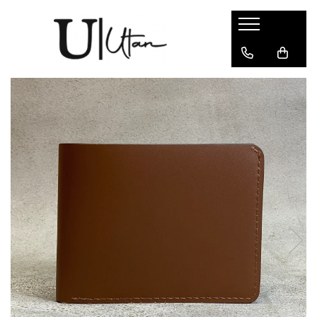
Produse
Portofele Dama
Tulip
Portofele Barbati
Minimalist / Card Holder
Curele
Genti