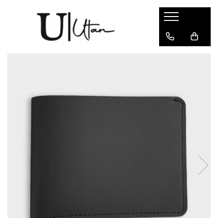
Produse
Portofele Dama
Tulip
Portofele Barbati
Minimalist / Card Holder
Curele
Genti