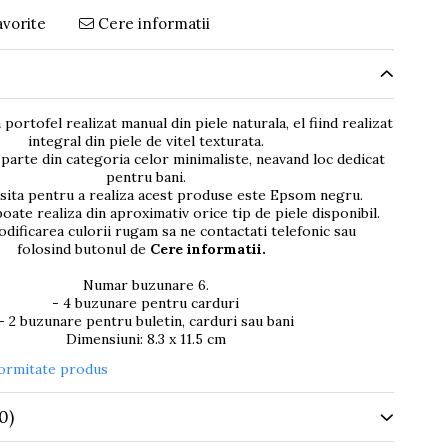
avorite
Cere informatii
portofel realizat manual din piele naturala, el fiind realizat
integral din piele de vitel texturata.
parte din categoria celor minimaliste, neavand loc dedicat
pentru bani.
osita pentru a realiza acest produse este Epsom negru.
oate realiza din aproximativ orice tip de piele disponibil.
dificarea culorii rugam sa ne contactati telefonic sau
folosind butonul de
Cere informatii.
Numar buzunare 6.
- 4 buzunare pentru carduri
- 2 buzunare pentru buletin, carduri sau bani
Dimensiuni: 8.3 x 11.5 cm
formitate produs
0)