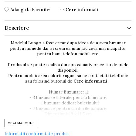
Adauga la Favorite
Cere informatii
Descriere
Modelul Lungo a fost creat dupa ideea de a avea buzunar
pentru monede dar si crearea unui loc ceva mai incapator
pentru bani, telefon mobil, etc.
Produsul se poate realiza din aproximativ orice tip de piele
disponibil.
Pentru modificarea culorii rugam sa ne contactati telefonic
sau folosind butonul de
Cere informatii.
Numar Buzunare: 11
- 3 buzunare laterale pentru bancnote
- 1 buzunar dedicat buletinului
- 7 buzunare pentru cardurile bancare
Dimensiuni: 19 x 11.5 cm
Culoare piele: Negru Mat
VEZI MAI MULT
Informatii conformitate produs