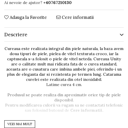
Ai nevoie de ajutor?
+40767210130
Adauga la Favorite
Cere informatii
Descriere
Cureaua este realizata integral din piele naturala, la baza avem
doua tipuri de piele, pielea de vitel texturata croco, iar la
captuseala s-a folosit o piele de vitel neteda. Cureaua Unity
are o calitate mult mai ridicata fata de o curea standard,
aceasta are o cusatura care imbina ambele piei, oferindu-i un
plus de eleganta dar si rezistenta pe termen lung. Catarama
curelei este realizata din otel inoxidabil.
Latime curea 4 cm.
Produsul se poate realiza din aproximativ orice tip de piele
disponibil.
Pentru modificarea culorii va rugam sa ne contactati telefonic
sau folosind butonul de
Cere informatii.
IMPORTANT!
VEZI MAI MULT
Va rugam in momentul lansarii comenzii sa